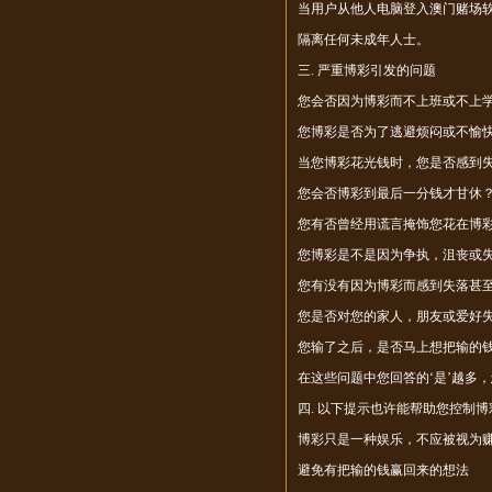
当用户从他人电脑登入澳门赌场软
隔离任何未成年人士。
三. 严重博彩引发的问题
您会否因为博彩而不上班或不上
您博彩是否为了逃避烦闷或不愉
当您博彩花光钱时，您是否感到
您会否博彩到最后一分钱才甘休
您有否曾经用谎言掩饰您花在博
您博彩是不是因为争执，沮丧或
您有没有因为博彩而感到失落甚
您是否对您的家人，朋友或爱好
您输了之后，是否马上想把输的
在这些问题中您回答的‘是’越多
四. 以下提示也许能帮助您控制
博彩只是一种娱乐，不应被视为
避免有把输的钱赢回来的想法