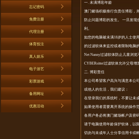
一. 未满博彩年龄
忘记密码
澳门赌场积极推行负责任博彩，
免费注册
防止问题博彩的发生。 一旦发现
利。
代理注册
如您的电脑被未满18岁的人士使
体育投注
的过滤软体来监控或者限制电脑
Net Nanny过滤软体防止儿童浏览不适
真人娱乐
CYBERsitter过滤软体允许父母增加自订
电子游艺
二. 博彩责任
本公司希望客户高兴与满意本公
彩票游戏
或他人的生活，我们建议：
备用网址
在登录我们的系统时，不要让未
优惠活动
如果使用者需要离开系统的操作
各用户务必将澳门赌场帐户及密
请于电脑使用年龄保护软体，以
切勿与未成年人士分享信用卡或帐