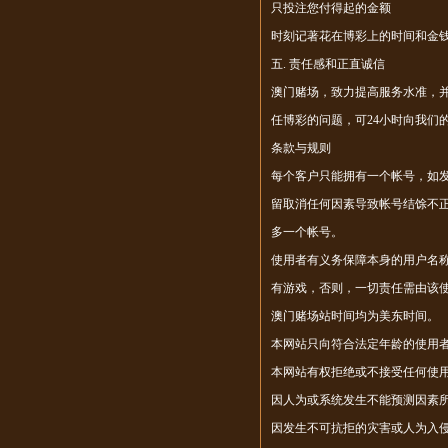
只投注您付得起的金额
时刻记著花在博彩上的时间和金
五. 责任感和正直诚信
澳门赌场，致力提高服务水准，
任博彩的问题，可24小时向我们
条款与规则
每个客户只能拥有一个帐号，如
留取消任何因素导致帐号结馀不
多一个帐号。
使用者有义务保障本身的用户名
有游戏，否则，一切责任需由该
澳门赌场站时间均为美东时间。
本网站只向符合法定年龄的使用者
本网站有权拒绝或不接受任何使
因人为或系统发生不能预测因素
因发生不可抗拒的灾害或人为入